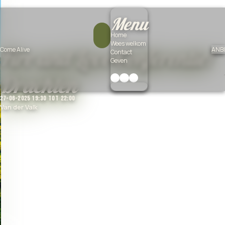
Menu
Home
Wees welkom
Fire and Love Conferentie!
Come Alive
ANBI
Contact
Geven
Drachten
27-06-2025 19:30 tot 22:00
Van der Valk