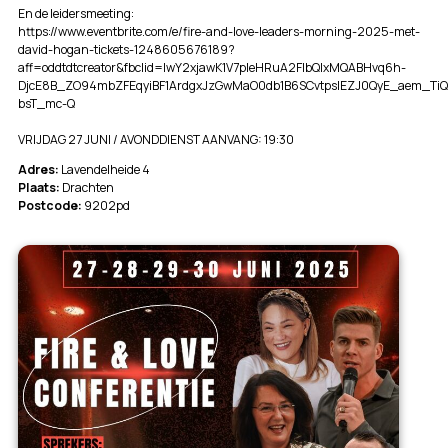
En de leidersmeeting:
https://www.eventbrite.com/e/fire-and-love-leaders-morning-2025-met-
david-hogan-tickets-1248605676189?
aff=oddtdtcreator&fbclid=IwY2xjawK1V7pleHRuA2FlbQIxMQABHvq6h-
DjcE8B_ZO94mbZFEqyiBF1ArdgxJzGwMaO0db1B6SCvtpslEZJ0QyE_aem_Ti
bsT_mc-Q
VRIJDAG 27 JUNI / AVONDDIENST AANVANG: 19:30
Adres:
Lavendelheide 4
Plaats:
Drachten
Postcode:
9202pd