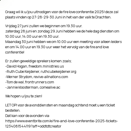
Graag wil ik u/jou uitnodigen voor de fire love conferentie 2025! deze zal
plaats vinden op 27-28-29-30 Juni in het van der valk te Drachten.
Vrijdag 27 juni zullen we beginnen om 19.30 uur.
zaterdag 28 juni en zondag 29 Juni hebben we de hele dag diensten om
10.00 uur, 14.00 uur en 19.30 uur.
Maandag 30 juni hebben we om 10.00 uur een meeting voor alleen leiders
en om 14.00 uur en 19.30 uur weer het vervolg van de fire and love
conferentie!
Er zullen geweldige sprekers komen zoals;
-David Hogan, freedom.ministries.us
-Ruth Cube Keijdener, ruthcubekeijdener.org
-Werner Strydom, revive-allnations.com
-Tom de wal, frontrunners.com
-Jannie kloosterman, comealive.ac
We hopen u/jou te zien!
LET OP! voor de avonddiensten en maandag ochtend moet u een ticket
bestellen.
Dat kan voor de avonden via:
https://www.eventbrite.com/e/fire-and-love-conferentie-2025-tickets-
1234081544119?aff=oddtdtcreator