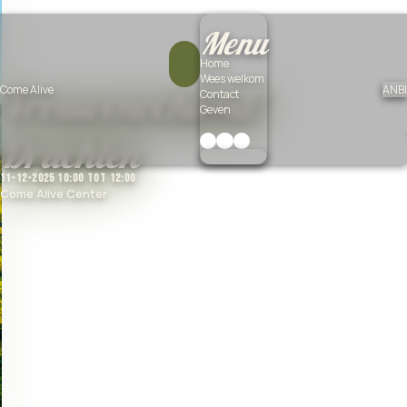
Menu
Home
Wees welkom
Vrouwenochtend!
Come Alive
ANBI
Contact
Geven
Drachten
11-12-2025 10:00 tot 12:00
Come Alive Center