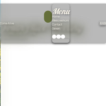
Menu
Home
Wees welkom
Youth Alive! Meeting
Come Alive
ANBI
Contact
Geven
10-11-2025 19:30 tot 21:00
Come Alive Center