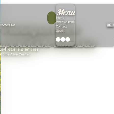
Menu
Home
Wees welkom
Trainingsavonden:
Come Alive
ANBI
Contact
Geven
apostolische dimensies
20-11-2025 19:30 tot 21:30
Come Alive Center