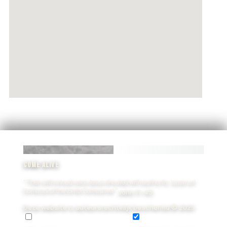
Come Alive
" Then with a loud voice Jesus shouted with authority: Lazarus!
Come out of the tomb! Come alive! "
John 11:43
Deze website is auteursrechtelijk beschermd © 2025